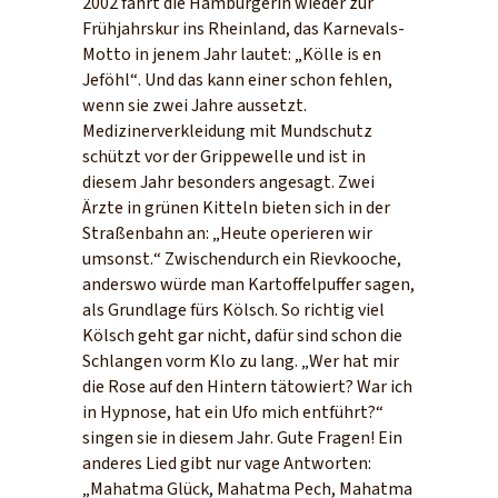
2002 fährt die Hamburgerin wieder zur
Frühjahrskur ins Rheinland, das Karnevals-
Motto in jenem Jahr lautet: „Kölle is en
Jeföhl“. Und das kann einer schon fehlen,
wenn sie zwei Jahre aussetzt.
Medizinerverkleidung mit Mundschutz
schützt vor der Grippewelle und ist in
diesem Jahr besonders angesagt. Zwei
Ärzte in grünen Kitteln bieten sich in der
Straßenbahn an: „Heute operieren wir
umsonst.“ Zwischendurch ein Rievkooche,
anderswo würde man Kartoffelpuffer sagen,
als Grundlage fürs Kölsch. So richtig viel
Kölsch geht gar nicht, dafür sind schon die
Schlangen vorm Klo zu lang. „Wer hat mir
die Rose auf den Hintern tätowiert? War ich
in Hypnose, hat ein Ufo mich entführt?“
singen sie in diesem Jahr. Gute Fragen! Ein
anderes Lied gibt nur vage Antworten:
„Mahatma Glück, Mahatma Pech, Mahatma