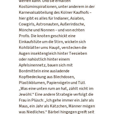
werfen kann. Und sie erhalten
Kostüminspirationen, unter anderem in der
Karnevalsabteilung des Kölner Kaufhofs –
hier gibt es alles für Indianer, Asiaten,
Cowgirls, Astronauten, Außerirdische,
Mönche und Nonnen – und von echten
Profis. Die knoten geschickt eine
Einkaufstüte um die Stirn, wickeln sich
Kohlblätter ums Haupt, verstecken die
Augen insektengleich hinter Teesieben
oder nahöstlich hinter einem
Apfelsinennetz, bauen sich mit
Bordmitteln eine ausladende
Kopfbedeckung aus Blechdosen,
Plastikblumen, Papiervögeln und Tüll.
„Was eine unten rum an hat, zählt nicht im
Jewöhl.“ Eine andere Strategie verfolgt die
Frau in Plüsch: „Ich gehe immer ein Jahr als
Maus, ein Jahr als Kätzchen, Männer mögen
was Niedliches.“ Bärbel hingegen greift seit