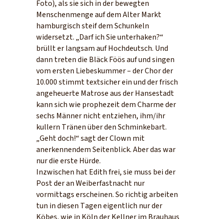
Foto), als sie sich in der bewegten
Menschenmenge auf dem Alter Markt
hamburgisch steif dem Schunkeln
widersetzt. „Darf ich Sie unterhaken?“
brüllt er langsam auf Hochdeutsch. Und
dann treten die Bläck Föös auf und singen
vom ersten Liebeskummer – der Chor der
10.000 stimmt textsicher ein und der frisch
angeheuerte Matrose aus der Hansestadt
kann sich wie prophezeit dem Charme der
sechs Männer nicht entziehen, ihm/ihr
kullern Tränen über den Schminkebart.
„Geht doch!“ sagt der Clown mit
anerkennendem Seitenblick. Aber das war
nur die erste Hürde.
Inzwischen hat Edith frei, sie muss bei der
Post der an Weiberfastnacht nur
vormittags erscheinen. So richtig arbeiten
tun in diesen Tagen eigentlich nur der
Köbes, wie in Köln der Kellner im Brauhaus