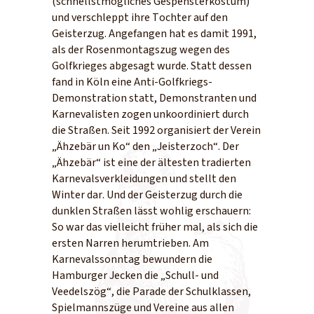
(schnellstmögliches Gespensterkostüm)
und verschleppt ihre Tochter auf den
Geisterzug. Angefangen hat es damit 1991,
als der Rosenmontagszug wegen des
Golfkrieges abgesagt wurde. Statt dessen
fand in Köln eine Anti-Golfkriegs-
Demonstration statt, Demonstranten und
Karnevalisten zogen unkoordiniert durch
die Straßen. Seit 1992 organisiert der Verein
„Ähzebär un Ko“ den „Jeisterzoch“. Der
„Ähzebär“ ist eine der ältesten tradierten
Karnevalsverkleidungen und stellt den
Winter dar. Und der Geisterzug durch die
dunklen Straßen lässt wohlig erschauern:
So war das vielleicht früher mal, als sich die
ersten Narren herumtrieben. Am
Karnevalssonntag bewundern die
Hamburger Jecken die „Schull- und
Veedelszög“, die Parade der Schulklassen,
Spielmannszüge und Vereine aus allen