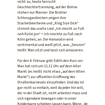
nicht zu, heute herrscht
Geschlechtertrennung, auf der Bühne
stehen nur Männer. Die Brühler
Schlossgardinchen zeigen ihre
Stachelbeerbeine und „King Size Dick“
stimmt das uralte Lied „Ich möcht zo Foß
noh Kölle jon“ = Ich möchte zu Fuß nach
Köln gehen, an. Die Hanseatin wird
sentimental und weiß jetzt, was „Session“
heißt: Man sitzt und lässt sich amüsieren.
Für den 4. Februar gibt Edith den Kurs vor:
Man hat sich um 11.11 Uhr auf dem Alter
Markt (es heißt nicht etwa „auf dem Alten
Markt“) zur offiziellen Eröffnung des
Straßenkarnevals einzufinden. Und das ist
gar nicht so einfach, weil da jeder hin will,
der in der Stadt ist, nicht arbeiten muss und
sich irgendwie bewegen oder in einer
Kinderkarre schieben lassen kann. Wenn „de