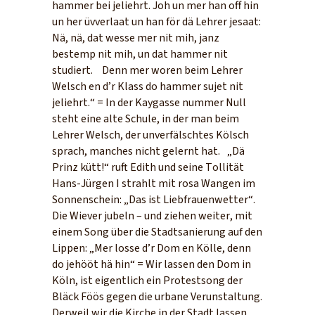
hammer bei jeliehrt. Joh un mer han off hin
un her üvverlaat un han för dä Lehrer jesaat:
Nä, nä, dat wesse mer nit mih, janz
bestemp nit mih, un dat hammer nit
studiert. Denn mer woren beim Lehrer
Welsch en d’r Klass do hammer sujet nit
jeliehrt.“ = In der Kaygasse nummer Null
steht eine alte Schule, in der man beim
Lehrer Welsch, der unverfälschtes Kölsch
sprach, manches nicht gelernt hat. „Dä
Prinz kütt!“ ruft Edith und seine Tollität
Hans-Jürgen I strahlt mit rosa Wangen im
Sonnenschein: „Das ist Liebfrauenwetter“.
Die Wiever jubeln – und ziehen weiter, mit
einem Song über die Stadtsanierung auf den
Lippen: „Mer losse d’r Dom en Kölle, denn
do jehööt hä hin“ = Wir lassen den Dom in
Köln, ist eigentlich ein Protestsong der
Bläck Föös gegen die urbane Verunstaltung.
Derweil wir die Kirche in der Stadt lassen,