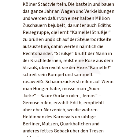
Kölner Stadtvierteln. Die basteln und bauen
das ganze Jahr an Wagen und Verkleidungen
und werden dafür von einer halben Million
Zuschauern bejubelt, darunter auch Ediths
Reisegruppe, die lernt “Kamelle! Strüßje!”
zu brüllen und sich auf der Steuerbordseite
aufzustellen, dahin werfen nämlich die
Rechtshänder. “Strüßje“ brüllt der Mann in
der Krachledernen, reißt eine Rose aus dem
Strauß, überreicht sie der Hexe.“Kamelle!“
schreit sein Kumpel und sammelt
rosaweiße Schaumzuckerstreifen auf. Wenn
man Hunger habe, müsse man „Suure
Jurke“ = Saure Gurken oder „Jemös“ =
Gemüse rufen, erzählt Edith, empfiehlt
aber eher Merzenich, wo die wahren
Heldinnen des Karnevals unzählige
Berliner, Mutzen, Quarkbällchen und
anderes fettes Gebäck über den Tresen