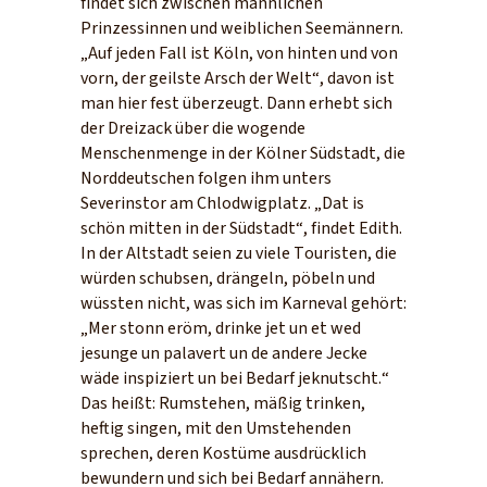
findet sich zwischen männlichen
Prinzessinnen und weiblichen Seemännern.
„Auf jeden Fall ist Köln, von hinten und von
vorn, der geilste Arsch der Welt“, davon ist
man hier fest überzeugt. Dann erhebt sich
der Dreizack über die wogende
Menschenmenge in der Kölner Südstadt, die
Norddeutschen folgen ihm unters
Severinstor am Chlodwigplatz. „Dat is
schön mitten in der Südstadt“, findet Edith.
In der Altstadt seien zu viele Touristen, die
würden schubsen, drängeln, pöbeln und
wüssten nicht, was sich im Karneval gehört:
„Mer stonn eröm, drinke jet un et wed
jesunge un palavert un de andere Jecke
wäde inspiziert un bei Bedarf jeknutscht.“
Das heißt: Rumstehen, mäßig trinken,
heftig singen, mit den Umstehenden
sprechen, deren Kostüme ausdrücklich
bewundern und sich bei Bedarf annähern.