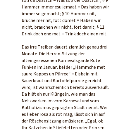
soll dä Quatsch = Was soll der Quatsch?; § 9
Hammer immer esu jemaat = Das haben wir
immer so gemacht; § 10 Hammer nit,
bruche mer nit, fott domet = Haben wir
nicht, brauchen wir nicht, fort damit; § 11
Drink doch ene met = Trink doch einen mit.
Das irre Treiben dauert ziemlich genau drei
Monate. Die Herren-Sitzung der
alteingesessenen Karnevalsgarde Rote
Funken im Januar, bei der „Hämmche met
suure Kappes un Pürree“ = Eisbein mit
Sauerkraut und Kartoffelpürree gereicht
wird, ist wahrscheinlich bereits ausverkauft.
Da hilft eh nur Klüngeln, wie man das
Netzwerken im vom Karneval und vom
Katholizismus geprägten Stadt nennt. Wer
es lieber rosa als rot mag, lässt sich in auf
der Röschensitzung amüsieren. „Egal, ob
Ihr Kätzchen in Stiefeletten oder Prinzen