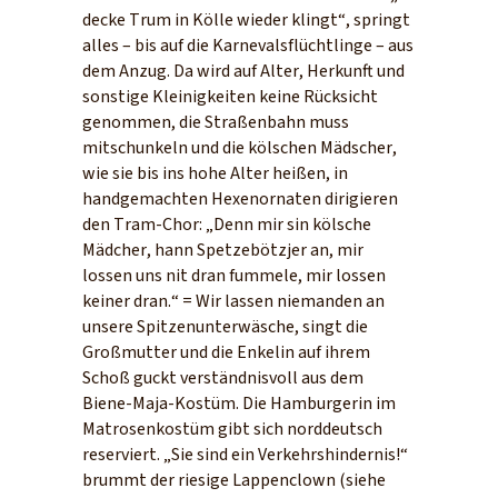
decke Trum in Kölle wieder klingt“, springt
alles – bis auf die Karnevalsflüchtlinge – aus
dem Anzug. Da wird auf Alter, Herkunft und
sonstige Kleinigkeiten keine Rücksicht
genommen, die Straßenbahn muss
mitschunkeln und die kölschen Mädscher,
wie sie bis ins hohe Alter heißen, in
handgemachten Hexenornaten dirigieren
den Tram-Chor: „Denn mir sin kölsche
Mädcher, hann Spetzebötzjer an, mir
lossen uns nit dran fummele, mir lossen
keiner dran.“ = Wir lassen niemanden an
unsere Spitzenunterwäsche, singt die
Großmutter und die Enkelin auf ihrem
Schoß guckt verständnisvoll aus dem
Biene-Maja-Kostüm. Die Hamburgerin im
Matrosenkostüm gibt sich norddeutsch
reserviert. „Sie sind ein Verkehrshindernis!“
brummt der riesige Lappenclown (siehe