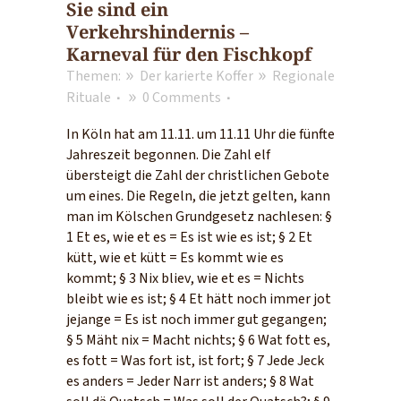
Sie sind ein
Verkehrshindernis –
Karneval für den Fischkopf
Themen:
Der karierte Koffer
Regionale
Rituale
0 Comments
In Köln hat am 11.11. um 11.11 Uhr die fünfte
Jahreszeit begonnen. Die Zahl elf
übersteigt die Zahl der christlichen Gebote
um eines. Die Regeln, die jetzt gelten, kann
man im Kölschen Grundgesetz nachlesen: §
1 Et es, wie et es = Es ist wie es ist; § 2 Et
kütt, wie et kütt = Es kommt wie es
kommt; § 3 Nix bliev, wie et es = Nichts
bleibt wie es ist; § 4 Et hätt noch immer jot
jejange = Es ist noch immer gut gegangen;
§ 5 Mäht nix = Macht nichts; § 6 Wat fott es,
es fott = Was fort ist, ist fort; § 7 Jede Jeck
es anders = Jeder Narr ist anders; § 8 Wat